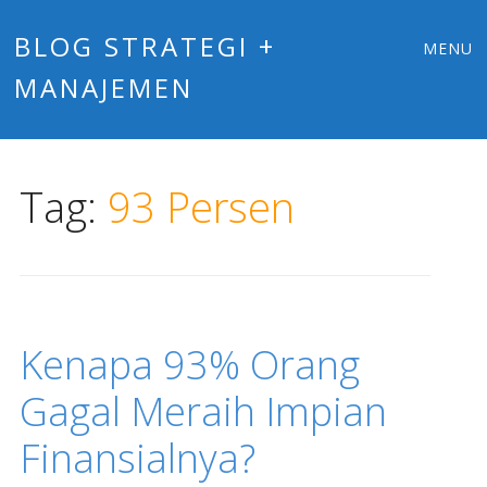
Main
Skip
BLOG STRATEGI +
MENU
to
MANAJEMEN
menu
content
Tag:
93 Persen
Kenapa 93% Orang
Gagal Meraih Impian
Finansialnya?