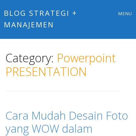
Main
Skip
BLOG STRATEGI +
MENU
to
MANAJEMEN
menu
content
Category:
Powerpoint
PRESENTATION
Cara Mudah Desain Foto
yang WOW dalam