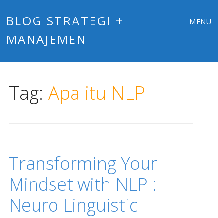
Main
Skip
BLOG STRATEGI +
MENU
to
MANAJEMEN
menu
content
Tag:
Apa itu NLP
Transforming Your
Mindset with NLP :
Neuro Linguistic