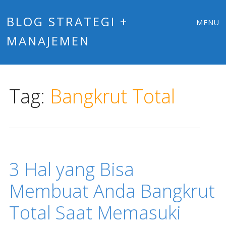
Main
Skip
BLOG STRATEGI +
MENU
to
MANAJEMEN
menu
content
Tag:
Bangkrut Total
3 Hal yang Bisa
Membuat Anda Bangkrut
Total Saat Memasuki