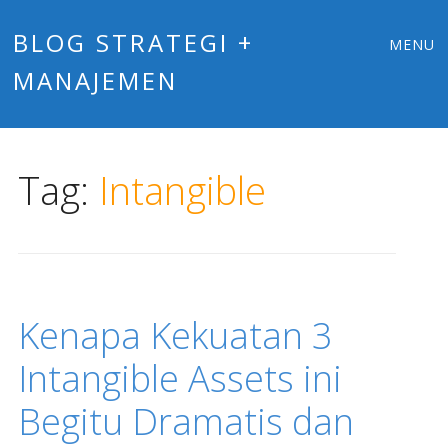
Main
Skip
BLOG STRATEGI +
MENU
to
MANAJEMEN
menu
content
Tag:
Intangible
Kenapa Kekuatan 3
Intangible Assets ini
Begitu Dramatis dan