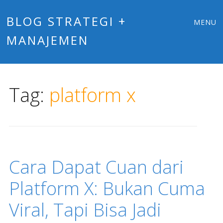
Main
Skip
BLOG STRATEGI +
MENU
to
MANAJEMEN
menu
content
Tag:
platform x
Cara Dapat Cuan dari
Platform X: Bukan Cuma
Viral, Tapi Bisa Jadi