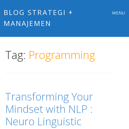
Main
Skip
BLOG STRATEGI +
MENU
to
MANAJEMEN
menu
content
Tag:
Programming
Transforming Your
Mindset with NLP :
Neuro Linguistic