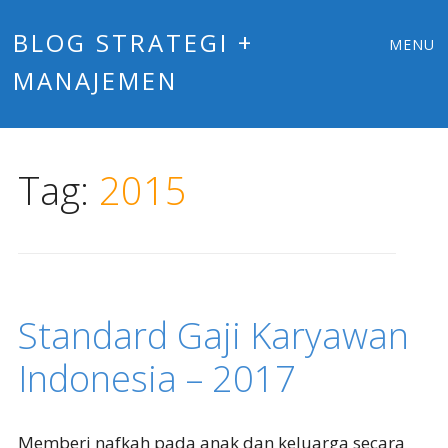
Main
Skip
BLOG STRATEGI +
MENU
to
MANAJEMEN
menu
content
Tag:
2015
Standard Gaji Karyawan
Indonesia – 2017
Memberi nafkah pada anak dan keluarga secara