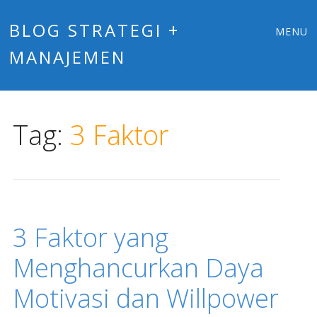
Main
Skip
BLOG STRATEGI +
MENU
to
MANAJEMEN
menu
content
Tag:
3 Faktor
3 Faktor yang
Menghancurkan Daya
Motivasi dan Willpower