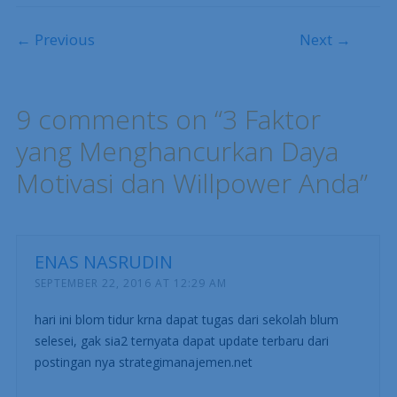
Post navigation
← Previous
Next →
9 comments on “
3 Faktor
yang Menghancurkan Daya
Motivasi dan Willpower Anda
”
ENAS NASRUDIN
SEPTEMBER 22, 2016 AT 12:29 AM
hari ini blom tidur krna dapat tugas dari sekolah blum
selesei, gak sia2 ternyata dapat update terbaru dari
postingan nya strategimanajemen.net