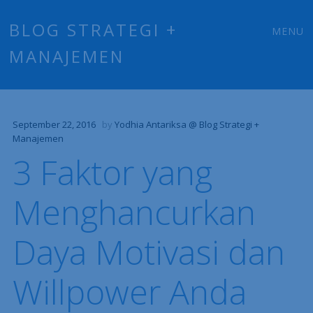
Main
Skip
BLOG STRATEGI +
MENU
to
MANAJEMEN
menu
content
September 22, 2016
by
Yodhia Antariksa @ Blog Strategi +
Manajemen
3 Faktor yang
Menghancurkan
Daya Motivasi dan
Willpower Anda