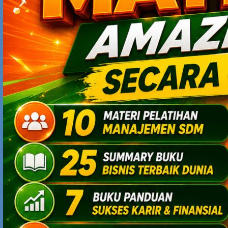
RECENT POSTS
4 Alasan Kunci Kenapa Independensi Bank Indonesia Sangat
Penting bagi Ekonomi Indonesia
Antisipasi Ancaman Gelombang PHK: Cara Mempersiapkan
Diri Sebelum Terlambat
Mengapa Ekonomi Vietnam Sedang “On Fire”? Rahasia
Kebijakan Industri yang Mengubah Negara Berkembang
Menjadi Magnet Investasi Dunia
5 Tips Sukses Jadi Content Creator: Bukan Sekadar Viral, Tapi
Bisa Bertahan Lama
Cara Dapat Cuan dari Platform X: Bukan Cuma Viral, Tapi Bisa
Jadi Mesin Uang