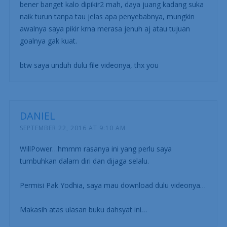
bener banget kalo dipikir2 mah, daya juang kadang suka
naik turun tanpa tau jelas apa penyebabnya, mungkin
awalnya saya pikir krna merasa jenuh aj atau tujuan
goalnya gak kuat.
btw saya unduh dulu file videonya, thx you
DANIEL
SEPTEMBER 22, 2016 AT 9:10 AM
WillPower…hmmm rasanya ini yang perlu saya
tumbuhkan dalam diri dan dijaga selalu.
Permisi Pak Yodhia, saya mau download dulu videonya…
Makasih atas ulasan buku dahsyat ini…