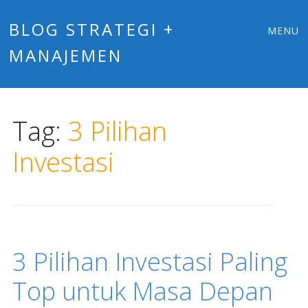
Main
Skip
BLOG STRATEGI +
MENU
to
MANAJEMEN
menu
content
Tag:
3 Pilihan
Investasi
3 Pilihan Investasi Paling
Top untuk Masa Depan