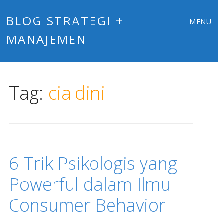
Main
Skip
BLOG STRATEGI +
MENU
to
MANAJEMEN
menu
content
Tag:
cialdini
6 Trik Psikologis yang
Powerful dalam Ilmu
Consumer Behavior