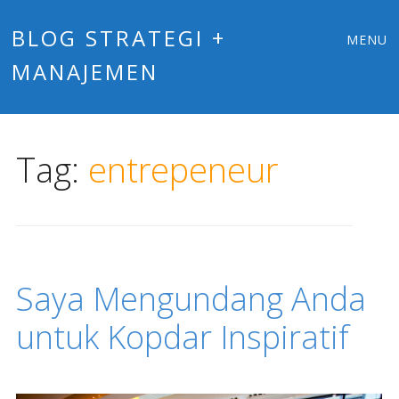
Main
Skip
BLOG STRATEGI +
MENU
to
MANAJEMEN
menu
content
Tag:
entrepeneur
Saya Mengundang Anda
untuk Kopdar Inspiratif