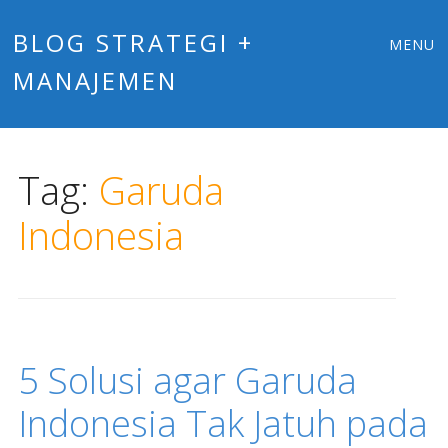
Main
Skip
BLOG STRATEGI +
MENU
to
MANAJEMEN
menu
content
Tag:
Garuda
Indonesia
5 Solusi agar Garuda
Indonesia Tak Jatuh pada