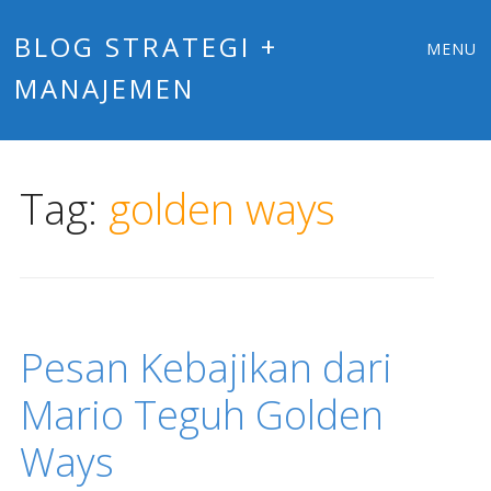
Main
Skip
BLOG STRATEGI +
MENU
to
MANAJEMEN
menu
content
Tag:
golden ways
Pesan Kebajikan dari
Mario Teguh Golden
Ways