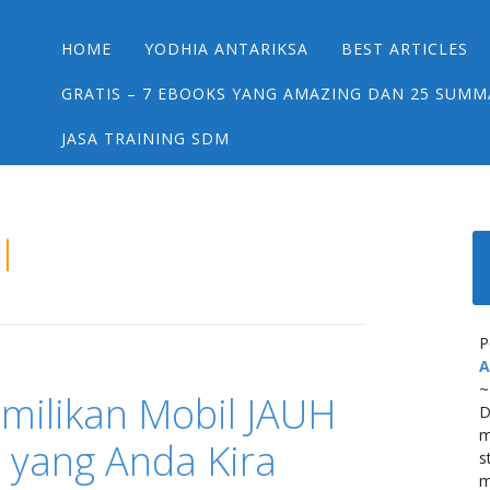
Main menu
Skip
HOME
YODHIA ANTARIKSA
BEST ARTICLES
to
content
GRATIS – 7 EBOOKS YANG AMAZING DAN 25 SUMM
JASA TRAINING SDM
l
P
A
~
emilikan Mobil JAUH
D
m
 yang Anda Kira
s
m