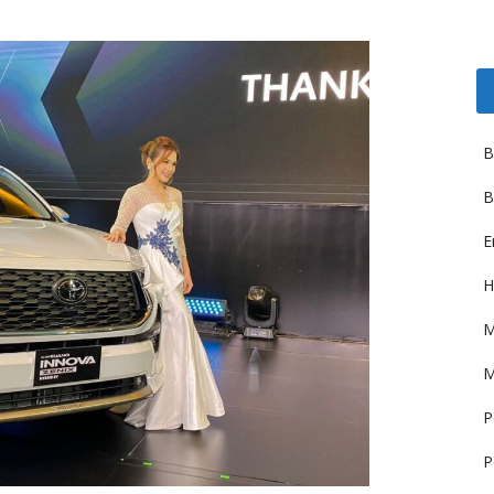
B
B
E
H
M
M
P
P