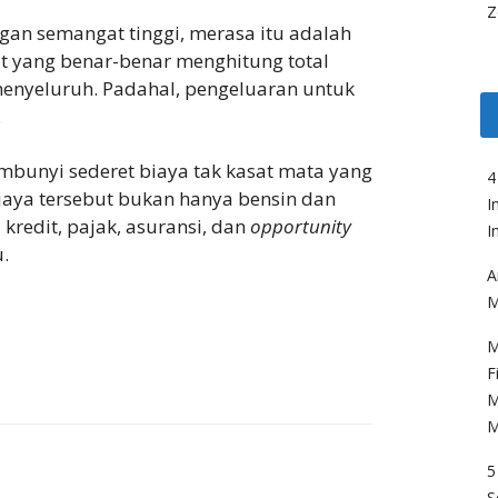
Z
an semangat tinggi, merasa itu adalah
t yang benar-benar menghitung total
menyeluruh. Padahal, pengeluaran untuk
.
embunyi sederet biaya tak kasat mata yang
4
aya tersebut bukan hanya bensin dan
I
a kredit, pajak, asuransi, dan
opportunity
I
u.
A
M
M
F
M
M
5
S