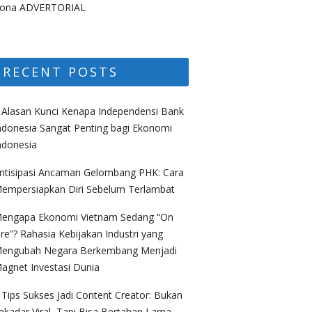
ona ADVERTORIAL
RECENT POSTS
 Alasan Kunci Kenapa Independensi Bank
ndonesia Sangat Penting bagi Ekonomi
ndonesia
ntisipasi Ancaman Gelombang PHK: Cara
empersiapkan Diri Sebelum Terlambat
engapa Ekonomi Vietnam Sedang “On
ire”? Rahasia Kebijakan Industri yang
engubah Negara Berkembang Menjadi
agnet Investasi Dunia
 Tips Sukses Jadi Content Creator: Bukan
ekadar Viral, Tapi Bisa Bertahan Lama