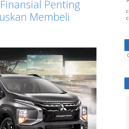
Finansial Penting
C
uskan Membeli
C