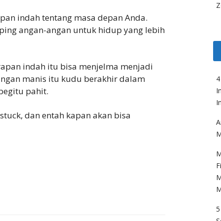
Z
pan indah tentang masa depan Anda.
ping angan-angan untuk hidup yang lebih
apan indah itu bisa menjelma menjadi
-angan manis itu kudu berakhir dalam
4
egitu pahit.
I
I
, stuck, dan entah kapan akan bisa
A
M
M
F
M
M
5
S