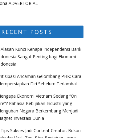
ona ADVERTORIAL
RECENT POSTS
 Alasan Kunci Kenapa Independensi Bank
ndonesia Sangat Penting bagi Ekonomi
ndonesia
ntisipasi Ancaman Gelombang PHK: Cara
empersiapkan Diri Sebelum Terlambat
engapa Ekonomi Vietnam Sedang “On
ire”? Rahasia Kebijakan Industri yang
engubah Negara Berkembang Menjadi
agnet Investasi Dunia
 Tips Sukses Jadi Content Creator: Bukan
ekadar Viral, Tapi Bisa Bertahan Lama