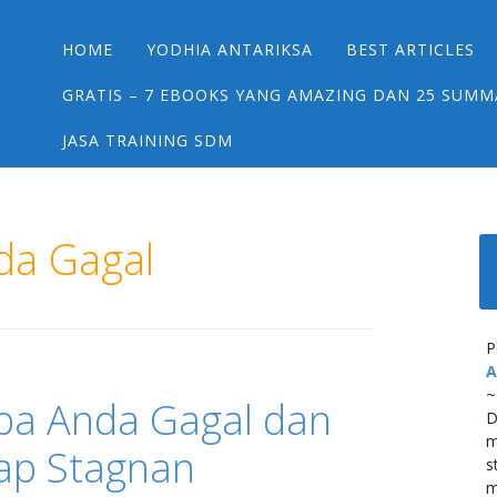
Main menu
Skip
HOME
YODHIA ANTARIKSA
BEST ARTICLES
to
content
GRATIS – 7 EBOOKS YANG AMAZING DAN 25 SUMM
JASA TRAINING SDM
da Gagal
P
A
~
pa Anda Gagal dan
D
m
ap Stagnan
s
m