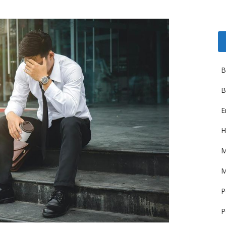
B
B
E
H
M
M
P
P