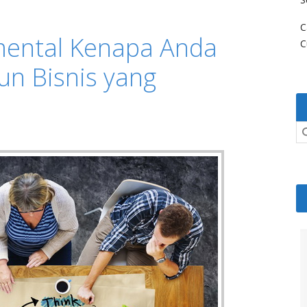
C
mental Kenapa Anda
C
n Bisnis yang