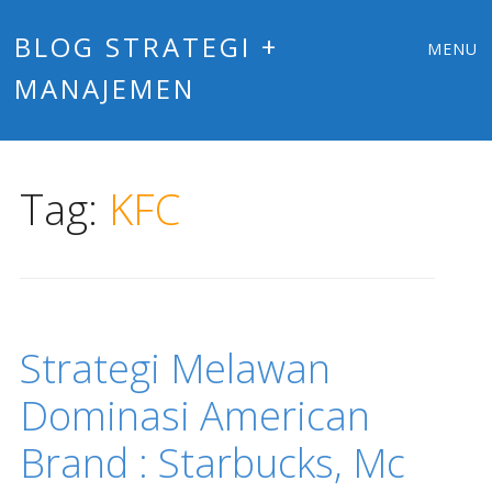
Main
Skip
BLOG STRATEGI +
MENU
to
MANAJEMEN
menu
content
Tag:
KFC
Strategi Melawan
Dominasi American
Brand : Starbucks, Mc