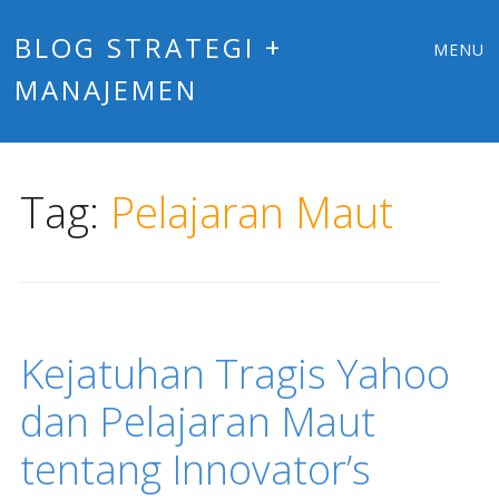
Main
Skip
BLOG STRATEGI +
MENU
to
MANAJEMEN
menu
content
Tag:
Pelajaran Maut
Kejatuhan Tragis Yahoo
dan Pelajaran Maut
tentang Innovator’s