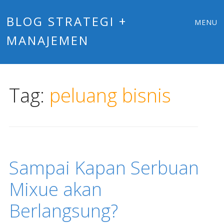
Main
Skip
BLOG STRATEGI +
MENU
to
MANAJEMEN
menu
content
Tag:
peluang bisnis
Sampai Kapan Serbuan
Mixue akan
Berlangsung?