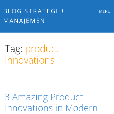
Main
Skip
BLOG STRATEGI +
MENU
to
MANAJEMEN
menu
content
Tag:
product
Innovations
3 Amazing Product
Innovations in Modern