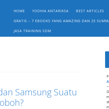
Main menu
Skip
HOME
YODHIA ANTARIKSA
BEST ARTICLES
to
content
GRATIS – 7 EBOOKS YANG AMAZING DAN 25 SUMM
JASA TRAINING SDM
P
A
~
dan Samsung Suatu
D
m
Roboh?
s
m