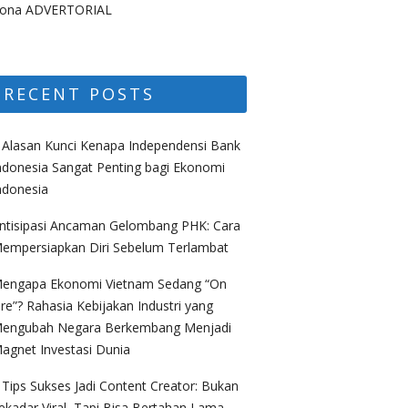
ona ADVERTORIAL
RECENT POSTS
 Alasan Kunci Kenapa Independensi Bank
ndonesia Sangat Penting bagi Ekonomi
ndonesia
ntisipasi Ancaman Gelombang PHK: Cara
empersiapkan Diri Sebelum Terlambat
engapa Ekonomi Vietnam Sedang “On
ire”? Rahasia Kebijakan Industri yang
engubah Negara Berkembang Menjadi
agnet Investasi Dunia
 Tips Sukses Jadi Content Creator: Bukan
ekadar Viral, Tapi Bisa Bertahan Lama