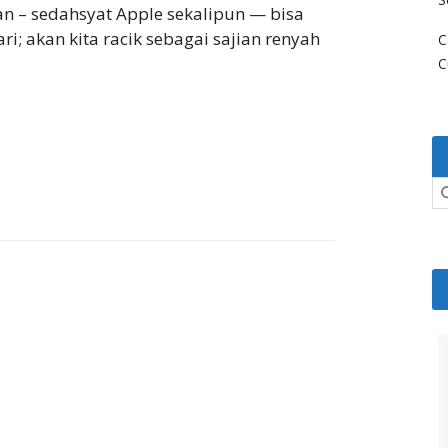
 – sedahsyat Apple sekalipun — bisa
i; akan kita racik sebagai sajian renyah
C
C