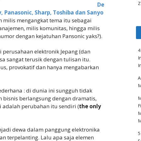
Z
De
, Panasonic, Sharp, Toshiba dan Sanyo
n milis mengangkat tema itu sebagai
anajemen, milis komunitas, hingga milis
umor dengan kejatuhan Pansonic yaks?).
4
 perusahaan elektronik Jepang (dan
I
a sangat terusik dengan tulisan itu.
I
sius, provokatif dan hanya mengabarkan
A
M
ederhana : di dunia ini sungguh tidak
 bisnis berlangsung dengan dramatis,
M
 adalah perubahan itu sendiri (
the only
F
M
M
njadi dewa dalam panggung elektronika
5
kan terpelanting. Lalu apa saja elemen
S