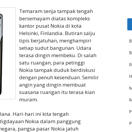
Temaram senja tampak tengah
bersemayam diatas kompleks
kantor pusat Nokia di kota
Helsinki, Finlandia. Butiran salju
tipis berjatuhan, menghampiri
B
setiap sudut bangunan. Udara
B
terasa dingin membeku. Di salah
satu ruangan, para petinggi
E
Nokia tampak duduk berdiskusi
H
dengan penuh kesenduan. Semilir
angin yang dingin membuat
M
suasana ruangan itu terasa kian
muram.
M
P
ana. Hari-hari ini kita tengah
digdayaan Nokia dalam panggung
P
 negara, pangsa pasar Nokia jatuh