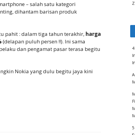
Z
artphone – salah satu kategori
anting, dihantam barisan produk
tu pahit : dalam tiga tahun terakhir,
harga
%
(delapan puluh persen !!). Ini sama
4
 pelaku dan pengamat pasar terasa begitu
I
I
kin Nokia yang dulu begitu jaya kini
A
M
M
F
M
M
5
S