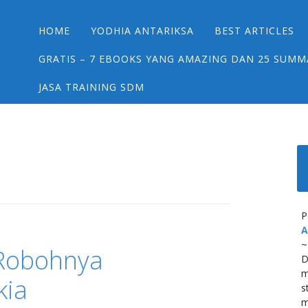
Main menu
Skip
HOME
YODHIA ANTARIKSA
BEST ARTICLES
to
content
GRATIS – 7 EBOOKS YANG AMAZING DAN 25 SUMM
JASA TRAINING SDM
P
A
~
Robohnya
D
m
kia
s
m