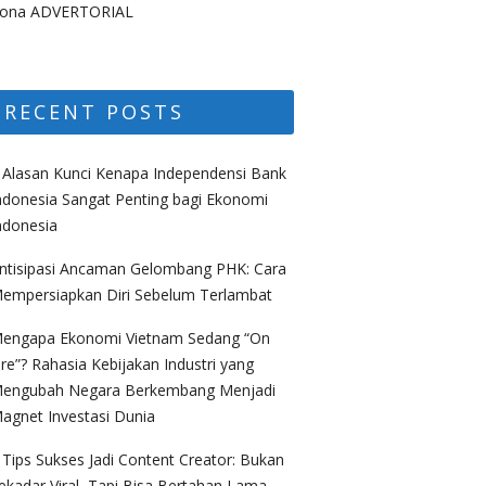
ona ADVERTORIAL
RECENT POSTS
 Alasan Kunci Kenapa Independensi Bank
ndonesia Sangat Penting bagi Ekonomi
ndonesia
ntisipasi Ancaman Gelombang PHK: Cara
empersiapkan Diri Sebelum Terlambat
engapa Ekonomi Vietnam Sedang “On
ire”? Rahasia Kebijakan Industri yang
engubah Negara Berkembang Menjadi
agnet Investasi Dunia
 Tips Sukses Jadi Content Creator: Bukan
ekadar Viral, Tapi Bisa Bertahan Lama