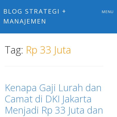
Main
Skip
BLOG STRATEGI +
MENU
to
MANAJEMEN
menu
content
Tag:
Rp 33 Juta
Kenapa Gaji Lurah dan
Camat di DKI Jakarta
Menjadi Rp 33 Juta dan