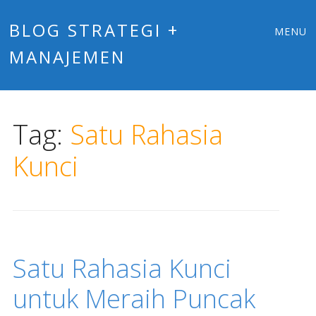
Main
Skip
BLOG STRATEGI +
MENU
to
MANAJEMEN
menu
content
Tag:
Satu Rahasia
Kunci
Satu Rahasia Kunci
untuk Meraih Puncak