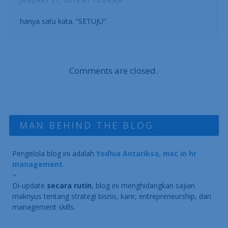
JANUARY 31, 2019 AT 10:24 AM
hanya satu kata. “SETUJU”
Comments are closed.
MAN BEHIND THE BLOG
Pengelola blog ini adalah
Yodhia Antariksa, msc in hr
management
.
~
Di-update
secara rutin
, blog ini menghidangkan sajian
maknyus tentang strategi bisnis, karir, entrepreneurship, dan
management skills.