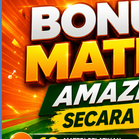
RECENT POSTS
4 Alasan Kunci Kenapa Independensi Bank Indonesia Sangat
Penting bagi Ekonomi Indonesia
Antisipasi Ancaman Gelombang PHK: Cara Mempersiapkan
Diri Sebelum Terlambat
Mengapa Ekonomi Vietnam Sedang “On Fire”? Rahasia
Kebijakan Industri yang Mengubah Negara Berkembang
Menjadi Magnet Investasi Dunia
5 Tips Sukses Jadi Content Creator: Bukan Sekadar Viral, Tapi
Bisa Bertahan Lama
Cara Dapat Cuan dari Platform X: Bukan Cuma Viral, Tapi Bisa
Jadi Mesin Uang