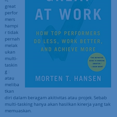
great
perfor
mers
hampi
r tidak
pernah
melak
ukan
multi-
taskin
g :
atau
meliba
tkan
diri dalam beragam akitivitas atau projek. Sebab
multi-tasking hanya akan hasilkan kinerja yang tak
memuaskan.