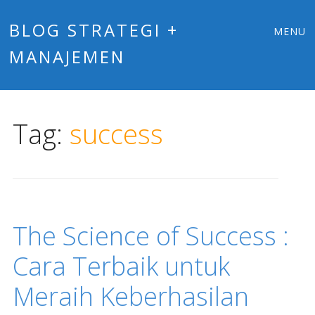
Main
Skip
BLOG STRATEGI +
MENU
to
MANAJEMEN
menu
content
Tag:
success
The Science of Success :
Cara Terbaik untuk
Meraih Keberhasilan