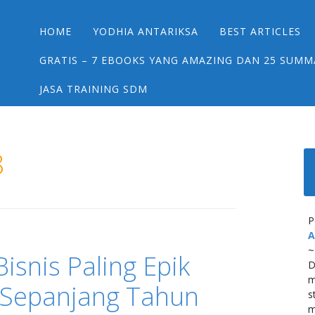
Main menu
Skip
HOME
YODHIA ANTARIKSA
BEST ARTICLES
to
content
GRATIS – 7 EBOOKS YANG AMAZING DAN 25 SUMM
JASA TRAINING SDM
8
P
A
~
isnis Paling Epik
D
m
 Sepanjang Tahun
s
m