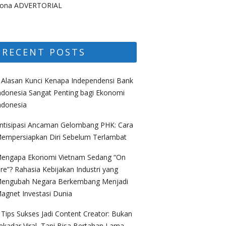
ona ADVERTORIAL
RECENT POSTS
 Alasan Kunci Kenapa Independensi Bank
ndonesia Sangat Penting bagi Ekonomi
ndonesia
ntisipasi Ancaman Gelombang PHK: Cara
empersiapkan Diri Sebelum Terlambat
engapa Ekonomi Vietnam Sedang “On
ire”? Rahasia Kebijakan Industri yang
engubah Negara Berkembang Menjadi
agnet Investasi Dunia
 Tips Sukses Jadi Content Creator: Bukan
ekadar Viral, Tapi Bisa Bertahan Lama