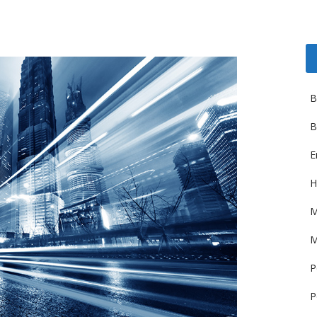
B
B
E
H
M
M
P
P