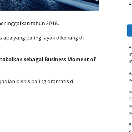
Z
meninggalkan tahun 2018.
is apa yang paling layak dikenang di
4
I
itabalkan sebagai Business Moment of
I
A
M
jadian bisnis paling dramatis di
M
F
M
M
5
S