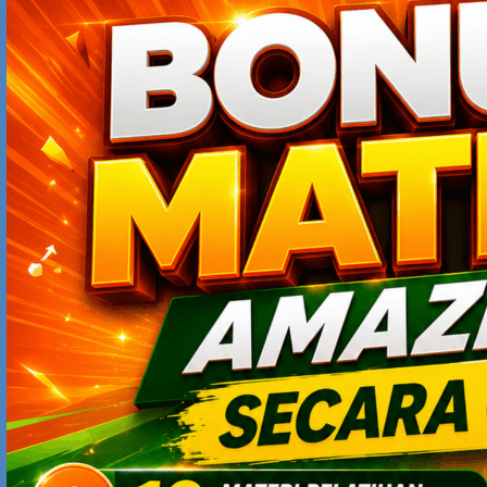
Diri Sebelum Terlambat
Mengapa Ekonomi Vietnam Sedang “On Fire”? Rahasia
Kebijakan Industri yang Mengubah Negara Berkembang
Menjadi Magnet Investasi Dunia
5 Tips Sukses Jadi Content Creator: Bukan Sekadar Viral, Tapi
Bisa Bertahan Lama
Cara Dapat Cuan dari Platform X: Bukan Cuma Viral, Tapi Bisa
Jadi Mesin Uang
SEARCH
PRODUK ONLINE