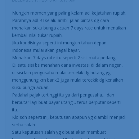
DECEMBER 17, 2018 AT 6:17 AM
Mungkin momen yang paling kelam adl kejatuhan rupiah.
Parahnya adl BI selalu ambil jalan pintas dg cara
menaikan suku bunga acuan 7 days rate untuk menaikan
kembali nilai tukar rupiah.
Jika kondisinya seperti ini mungkin tahun depan
Indonesia mulai akan gagal bayar.
Menaikan 7 days rate itu seperti 2 sisi mata pedang.
Di satu sisi bs menahan dana investasi di dalam negeri,
di sisi lain pengusaha mulai tercekik dg hutang yg
menggunung krn bank2 juga mulai tercekik dg kenaikan
suku bunga acuan.
Padahal pajak tertinggi itu ya dari pengusaha… dan
berputar lagi buat bayar utang… terus berputar seperti
itu.
Klo sdh seperti ini, keputusan apapun yg diambil menjadi
serba salah.
Satu keputusan salah yg dibuat akan membuat