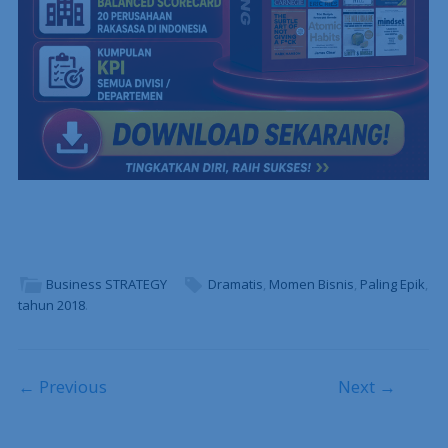
Business STRATEGY
Dramatis
,
Momen Bisnis
,
Paling Epik
,
tahun 2018
.
Post navigation
← Previous
Next →