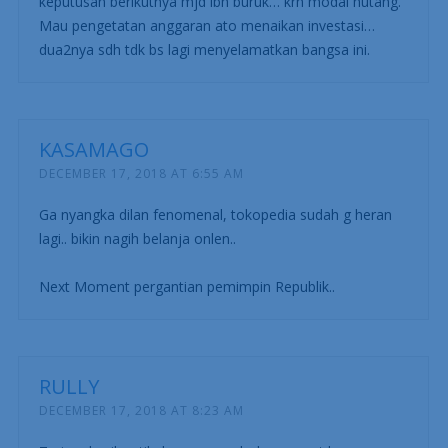
keputusan berikutnya mjd lbh buruk… krn modal hutang.
Mau pengetatan anggaran ato menaikan investasi…
dua2nya sdh tdk bs lagi menyelamatkan bangsa ini.
KASAMAGO
DECEMBER 17, 2018 AT 6:55 AM
Ga nyangka dilan fenomenal, tokopedia sudah g heran
lagi.. bikin nagih belanja onlen..
Next Moment pergantian pemimpin Republik..
RULLY
DECEMBER 17, 2018 AT 8:23 AM