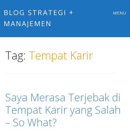
Main
Skip
BLOG STRATEGI +
MENU
to
MANAJEMEN
menu
content
Tag:
Tempat Karir
Saya Merasa Terjebak di
Tempat Karir yang Salah
– So What?