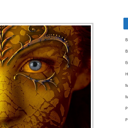
B
B
E
H
M
M
P
P