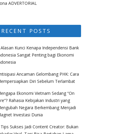
ona ADVERTORIAL
RECENT POSTS
 Alasan Kunci Kenapa Independensi Bank
ndonesia Sangat Penting bagi Ekonomi
ndonesia
ntisipasi Ancaman Gelombang PHK: Cara
empersiapkan Diri Sebelum Terlambat
engapa Ekonomi Vietnam Sedang “On
ire”? Rahasia Kebijakan Industri yang
engubah Negara Berkembang Menjadi
agnet Investasi Dunia
 Tips Sukses Jadi Content Creator: Bukan
ekadar Viral, Tapi Bisa Bertahan Lama