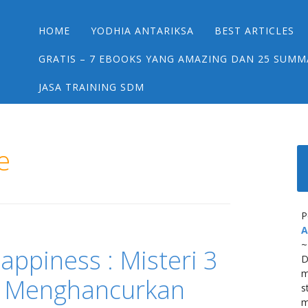
Main menu
Skip
HOME
YODHIA ANTARIKSA
BEST ARTICLES
to
content
GRATIS – 7 EBOOKS YANG AMAZING DAN 25 SUMM
JASA TRAINING SDM
e
P
A
~
appiness : Misteri 3
D
m
a Menghancurkan
s
m