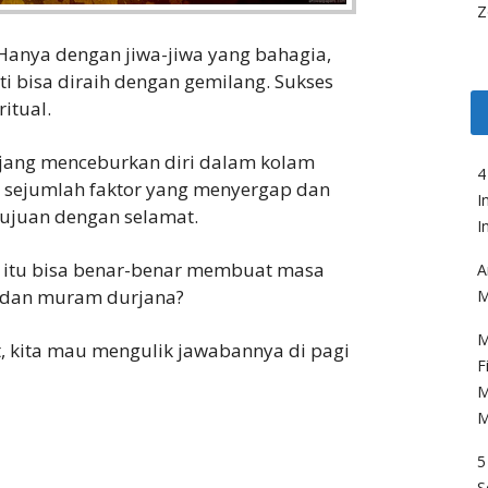
Z
 Hanya dengan jiwa-jiwa yang bahagia,
i bisa diraih dengan gemilang. Sukses
ritual.
jang menceburkan diri dalam kolam
4
l sejumlah faktor yang menyergap dan
I
tujuan dengan selamat.
I
or itu bisa benar-benar membuat masa
A
u dan muram durjana?
M
M
, kita mau mengulik jawabannya di pagi
F
M
M
5
S