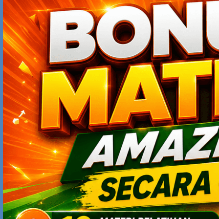
YOHAN
NOVEMBER 19, 2012 AT 11:24 AM
tips tambahan : sering ikut2 meeting dengan Presdir atau
Direksi
TOKO ONLINE
NOVEMBER 26, 2012 AT 11:21 AM
Alhamdulilah…jadi semangat kerja nih, abis baca Article
ini
NAWAWI