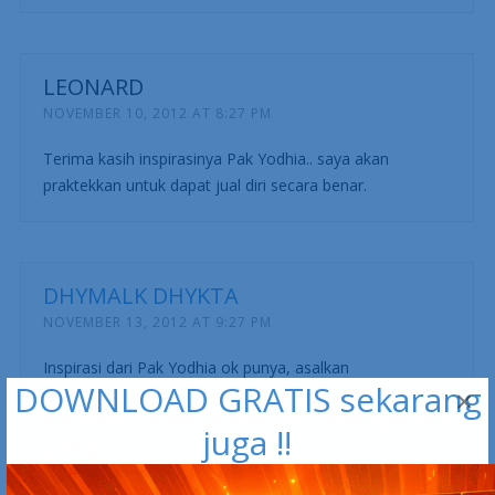
LEONARD
NOVEMBER 10, 2012 AT 8:27 PM
Terima kasih inspirasinya Pak Yodhia.. saya akan
praktekkan untuk dapat jual diri secara benar.
DHYMALK DHYKTA
NOVEMBER 13, 2012 AT 9:27 PM
Inspirasi dari Pak Yodhia ok punya, asalkan
DOWNLOAD GRATIS sekarang
diseimbangkan dengan Carmuk dan Kerja OK..
×
Karir penting , keikhlasan penting, produktifitas jauh lebih
juga !!
penting…