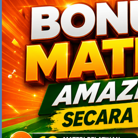
sebenarnya hanya “kelihatannya”, hanya asumsi orang2
yang takut mencoba.
Sebenarnya, baik samsung android maupun iphone,
meskipun fiturnya sangat banyak, sangat simpel
digunakan. Sangat user friendly.
Saya hanya butuh setengah jam utk addicted main2
samsung android adek saya ketika dia baru saja
membeli dan alangkah terkejutnya saya menyadari
bahwa memakainya tidak sesusah “kelihatannya”.
Saya bahkan tidak perlu bertanya apa2 pada adek saya kl
saya mau sms,chat,main,foto,bluetooth,wifi,pengaturan
dll. Semuanya tersedia sangaaaattt user friendly.
Sehingga saya akhirnya juga ikutan beli krn terlanjur
addicted.