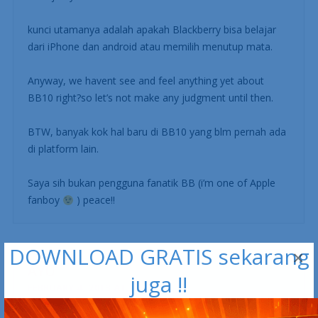
kunci utamanya adalah apakah Blackberry bisa belajar
dari iPhone dan android atau memilih menutup mata.
Anyway, we havent see and feel anything yet about
BB10 right?so let’s not make any judgment until then.
BTW, banyak kok hal baru di BB10 yang blm pernah ada
di platform lain.
Saya sih bukan pengguna fanatik BB (i’m one of Apple
fanboy
) peace!!
DOWNLOAD GRATIS sekarang
×
AYU
juga !!
FEBRUARY 4, 2013 AT 12:22 PM
Kalau pemakaian android lebih susah daripada BB, itu