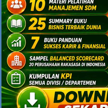
Berbeda dg BB. Meski sudah sering minjem dan utak
atik ttp aja asing ditangan. Entah mungkin ini kutukan
touchscreen? LOL, setelah ketemu touchscreen, jari2
saya selanjutnya merasa awkward sama keypad.
wkwkwwk.
Selain itu, BB gampang hang kalau kita membuka
banyak menu secara bersamaan.
Akan sangat annoying bagi saya yg suka multitasking,
kepo,cerewet di media sosial dan ga sabaran. Di andro,
sambil donlot n instal aplikasi, saya msih bisa watsapan,
twitteran, browsingan, smsan, save2 foto n streaming
scr bersamaan tanpa kuatir akan hang.
Tapi, tetap, gimanapun canggihnya watsapp n line,
orang indo masih main BBM. Yang udah nyaman di BBM
juga biasanya males pindah, krn udah nyaman disana.
Inilah keuntungan BB dibanding HP yg lain.