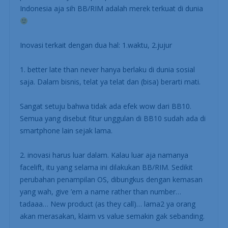
Indonesia aja sih BB/RIM adalah merek terkuat di dunia
Inovasi terkait dengan dua hal: 1.waktu, 2.jujur
1. better late than never hanya berlaku di dunia sosial
saja. Dalam bisnis, telat ya telat dan (bisa) berarti mati.
Sangat setuju bahwa tidak ada efek wow dari BB10.
Semua yang disebut fitur unggulan di BB10 sudah ada di
smartphone lain sejak lama.
2. inovasi harus luar dalam. Kalau luar aja namanya
facelift, itu yang selama ini dilakukan BB/RIM. Sedikit
perubahan penampilan OS, dibungkus dengan kemasan
yang wah, give ’em a name rather than number…
tadaaa… New product (as they call)… lama2 ya orang
akan merasakan, klaim vs value semakin gak sebanding.