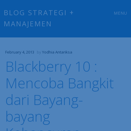
Main
Skip
BLOG STRATEGI +
MENU
to
MANAJEMEN
menu
content
February 4, 2013
by
Yodhia Antariksa
Blackberry 10 :
Mencoba Bangkit
dari Bayang-
bayang