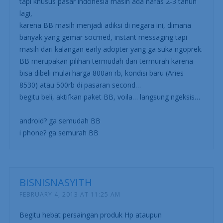
tapi khusus pasar indonesia masih ada nafas 2-3 tahun
lagi,
karena BB masih menjadi adiksi di negara ini, dimana
banyak yang gemar socmed, instant messaging tapi
masih dari kalangan early adopter yang ga suka ngoprek.
BB merupakan pilihan termudah dan termurah karena
bisa dibeli mulai harga 800an rb, kondisi baru (Aries
8530) atau 500rb di pasaran second…
begitu beli, aktifkan paket BB, voila… langsung ngeksis…
android? ga semudah BB
i phone? ga semurah BB
BISNISNASYITH
FEBRUARY 4, 2013 AT 11:25 AM
Begitu hebat persaingan produk Hp ataupun