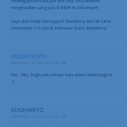
sending picture/data just one click, bisa berbisnis
menghasilkan uang pula di BBM! Itu hebatnya!!!!
Saya akan tetap mensupport BlackBerry dan tak sabar
menantikan Z10 ada di Indonesia! Bravo BlackBerry!
DUDIN SUPTI
FEBRUARY 4, 2013 AT 8:42 AM
hiks.. hiks.. begitu pilu untaian kata dalam artikel pagi ini…
:'(
SUGIHARTO
FEBRUARY 4, 2013 AT 8:51 AM