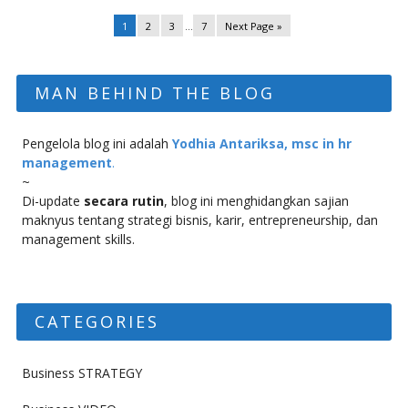
1
2
3
…
7
Next Page »
MAN BEHIND THE BLOG
Pengelola blog ini adalah
Yodhia Antariksa, msc in hr
management
.
~
Di-update
secara rutin
, blog ini menghidangkan sajian
maknyus tentang strategi bisnis, karir, entrepreneurship, dan
management skills.
CATEGORIES
Business STRATEGY