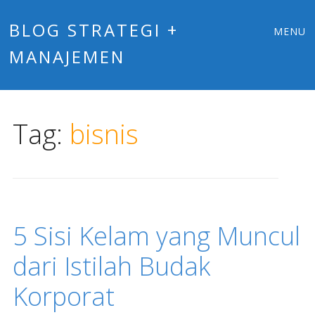
Main
Skip
BLOG STRATEGI +
MENU
to
MANAJEMEN
menu
content
Tag:
bisnis
5 Sisi Kelam yang Muncul
dari Istilah Budak
Korporat