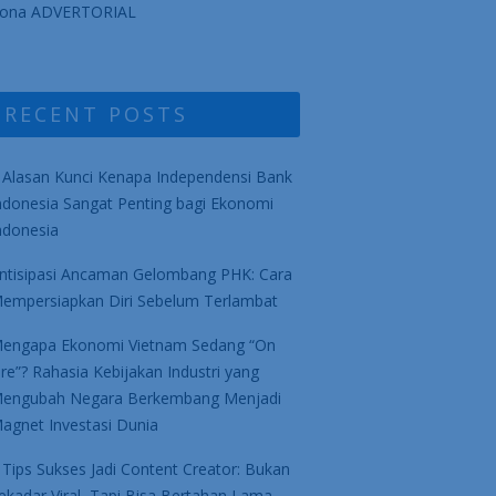
ona ADVERTORIAL
RECENT POSTS
 Alasan Kunci Kenapa Independensi Bank
ndonesia Sangat Penting bagi Ekonomi
ndonesia
ntisipasi Ancaman Gelombang PHK: Cara
empersiapkan Diri Sebelum Terlambat
engapa Ekonomi Vietnam Sedang “On
ire”? Rahasia Kebijakan Industri yang
engubah Negara Berkembang Menjadi
agnet Investasi Dunia
 Tips Sukses Jadi Content Creator: Bukan
ekadar Viral, Tapi Bisa Bertahan Lama