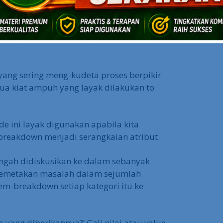
an something innovative.
 yang rendah, dan keengganan untuk
lah beragam elemen yang membuat
yang sering meng-kudeta proses berpikir
 dua kiat ampuh yang layak dilakukan to
de ini layak digunakan apabila kita
breakdown menjadi serangkaian atribut.
engah didiskusikan ke dalam sebanyak
 memetakan masalah dalam sejumlah
m-breakdown setiap kategori itu ke
 yang diberikannya?’ Gali nilai atau value