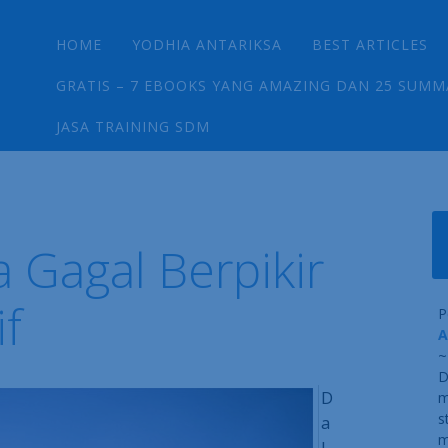
Main menu
Skip
HOME
YODHIA ANTARIKSA
BEST ARTICLES
to
content
GRATIS – 7 EBOOKS YANG AMAZING DAN 25 SUMM
JASA TRAINING SDM
 Gagal Berpikir
if
P
A
~
D
D
m
s
a
m
l