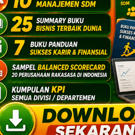
t kita menjadi terlalu sempit dalam
lahan. Orang-orang acap berasumsi
i alternatif merupakan hal yang diluar
ak masuk akal), sehingga mereka
alah ini :
non-inquisitives.
Ini adalah
untuk mengajukan pertanyaan. Acapkali
masalahan secara kreatif karena malas
k aktif menggali data dan informasi.
 ingin tahu yang tinggi) akhirnya
m
mode “non-thinking”.
Atau sejenis
 pekerjaan secara mental (berpikir
tu untuk “berpikir” : secara reflektif
f solusi, dan juga cara-cara baru yang