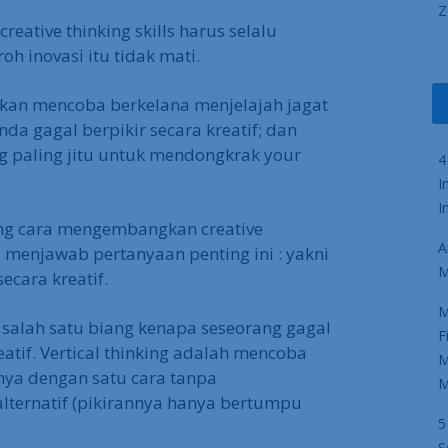
Z
reative thinking skills harus selalu
 inovasi itu tidak mati.
a akan mencoba berkelana menjelajah jagat
nda gagal berpikir secara kreatif; dan
g paling jitu untuk mendongkrak your
4
I
I
tang cara mengembangkan creative
A
i menjawab pertanyaan penting ini : yakni
M
ecara kreatif.
M
salah satu biang kenapa seseorang gagal
F
tif. Vertical thinking adalah mencoba
M
ya dengan satu cara tanpa
M
ernatif (pikirannya hanya bertumpu
5
S