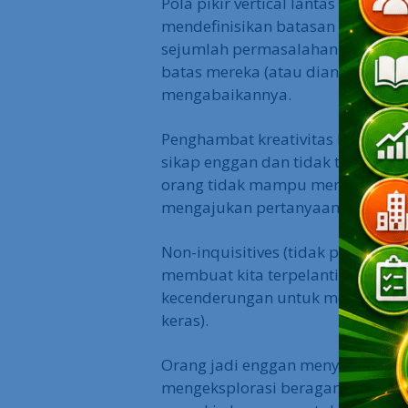
Pola pikir vertical lantas membua
mendefinisikan batasan permasa
sejumlah permasalahan atau solus
batas mereka (atau dianggap tid
mengabaikannya.
Penghambat kreativitas lainnya ad
sikap enggan dan tidak terlatih 
orang tidak mampu mengatasi per
mengajukan pertanyaan, atau tida
Non-inquisitives (tidak punya rasa
membuat kita terpelanting dala
kecenderungan untuk menghindari
keras).
Orang jadi enggan menyediakan wak
mengeksplorasi beragam alternati