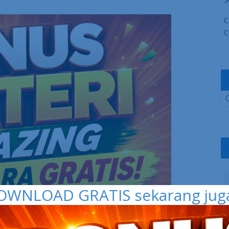
C
C
OWNLOAD GRATIS sekarang juga 