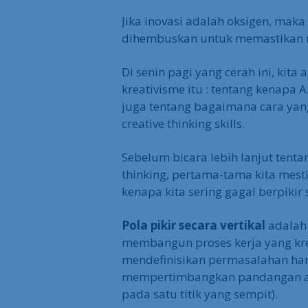
Jika inovasi adalah oksigen, maka c
dihembuskan untuk memastikan roh
Di senin pagi yang cerah ini, kit
kreativisme itu : tentang kenapa A
juga tentang bagaimana cara yan
creative thinking skills.
Sebelum bicara lebih lanjut ten
thinking, pertama-tama kita mest
kenapa kita sering gagal berpikir s
Pola pikir secara vertikal
adalah 
membangun proses kerja yang krea
mendefinisikan permasalahan han
mempertimbangkan pandangan alt
pada satu titik yang sempit).