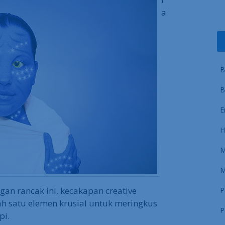
a
B
B
E
H
M
M
an rancak ini, kecakapan creative
P
h satu elemen krusial untuk meringkus
P
pi.