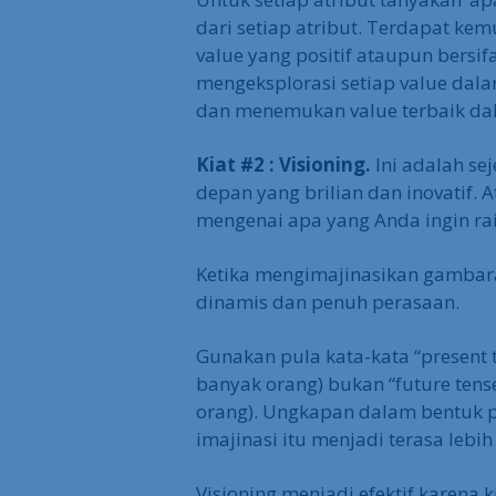
dari setiap atribut. Terdapat k
value yang positif ataupun bersifa
mengeksplorasi setiap value dalam
dan menemukan value terbaik dal
Kiat #2 : Visioning.
Ini adalah s
depan yang brilian dan inovatif. 
mengenai apa yang Anda ingin ra
Ketika mengimajinasikan gambar
dinamis dan penuh perasaan.
Gunakan pula kata-kata “present t
banyak orang) bukan “future tens
orang). Ungkapan dalam bentuk 
imajinasi itu menjadi terasa lebih 
Visioning menjadi efektif karena 