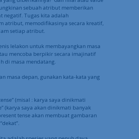
emungkinan sebuah atribut memberikan
t negatif. Tugas kita adalah
 atribut, memodifikasinya secara kreatif,
am setiap atribut.
ejenis lelakon untuk membayangkan masa
Atau mencoba berpikir secara imajinatif
ih di masa mendatang.
an masa depan, gunakan kata-kata yang
ense” (misal : karya saya dinikmati
e” (karya saya akan dinikmati banyak
present tense akan membuat gambaran
“dekat”.
kita adalah spesies yang penuh daya