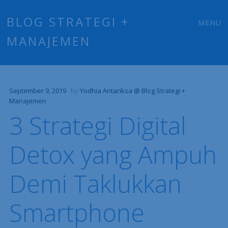
Main
Skip
BLOG STRATEGI +
MENU
to
MANAJEMEN
menu
content
September 9, 2019
by
Yodhia Antariksa @ Blog Strategi +
Manajemen
3 Strategi Digital
Detox yang Ampuh
Demi Taklukkan
Smartphone