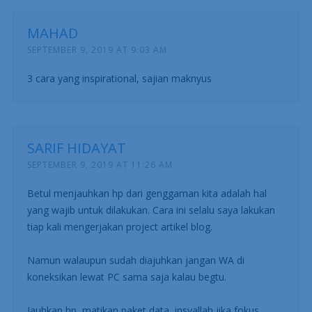
MAHAD
SEPTEMBER 9, 2019 AT 9:03 AM
3 cara yang inspirational, sajian maknyus
SARIF HIDAYAT
SEPTEMBER 9, 2019 AT 11:26 AM
Betul menjauhkan hp dari genggaman kita adalah hal
yang wajib untuk dilakukan. Cara ini selalu saya lakukan
tiap kali mengerjakan project artikel blog.
Namun walaupun sudah diajuhkan jangan WA di
koneksikan lewat PC sama saja kalau begtu.
Jauhkan hp, matikan paket data, insyallah jika fokus