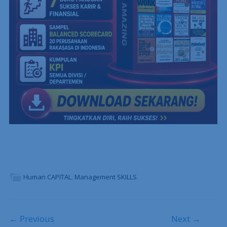
Human CAPITAL
,
Management SKILLS
.
Post navigation
← Previous
Next →