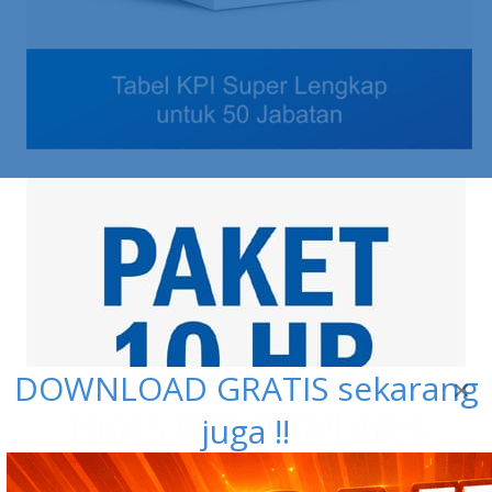
DOWNLOAD GRATIS sekarang
×
juga !!