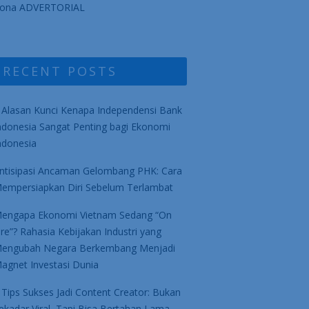
ona ADVERTORIAL
RECENT POSTS
 Alasan Kunci Kenapa Independensi Bank
ndonesia Sangat Penting bagi Ekonomi
ndonesia
ntisipasi Ancaman Gelombang PHK: Cara
empersiapkan Diri Sebelum Terlambat
engapa Ekonomi Vietnam Sedang “On
ire”? Rahasia Kebijakan Industri yang
engubah Negara Berkembang Menjadi
agnet Investasi Dunia
 Tips Sukses Jadi Content Creator: Bukan
ekadar Viral, Tapi Bisa Bertahan Lama