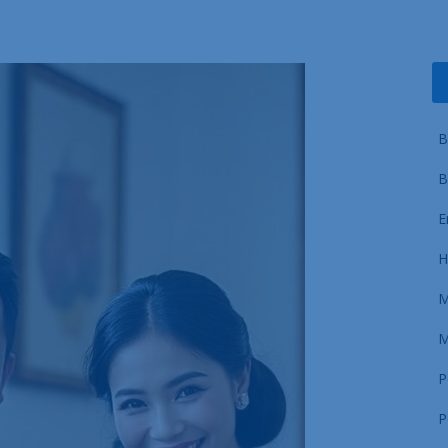
B
B
E
H
M
M
P
P