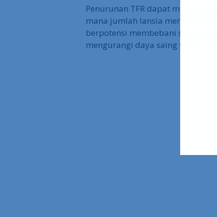
Penurunan TFR dapat menyebabka
mana jumlah lansia meningkat se
berpotensi membebani sistem jami
mengurangi daya saing tenaga ke