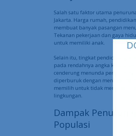
D
Salah satu faktor utama penuruna
Jakarta. Harga rumah, pendidikan
membuat banyak pasangan menun
Tekanan pekerjaan dan gaya hid
untuk memiliki anak.
Selain itu, tingkat pendidikan pe
pada rendahnya angka kelahiran.
cenderung menunda pernikahan dan
diperburuk dengan meningkatnya 
memilih untuk tidak memiliki anak
lingkungan.
Dampak Penurunan
Populasi