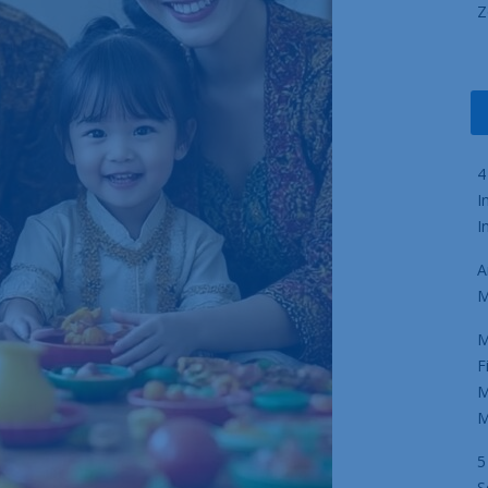
Z
4
I
I
A
M
M
F
M
M
5
S