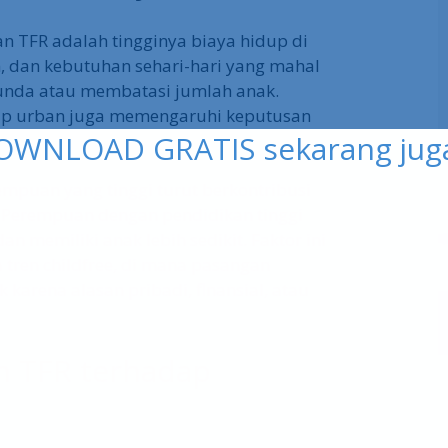
OWNLOAD GRATIS sekarang juga 
n TFR adalah tingginya biaya hidup di
, dan kebutuhan sehari-hari yang mahal
da atau membatasi jumlah anak.
up urban juga memengaruhi keputusan
rempuan yang tinggi turut berkontribusi
 Perempuan dengan pendidikan tinggi
 memiliki anak lebih sedikit. Faktor ini
tren childfree, di mana pasangan
 karena alasan pribadi, finansial, atau
 TFR terhadap