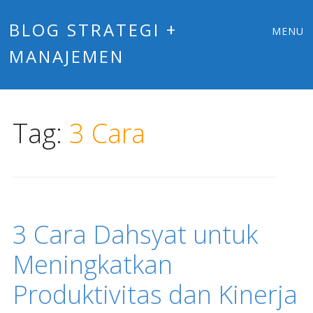
Main
Skip
BLOG STRATEGI +
MENU
to
MANAJEMEN
menu
content
Tag:
3 Cara
3 Cara Dahsyat untuk
Meningkatkan
Produktivitas dan Kinerja