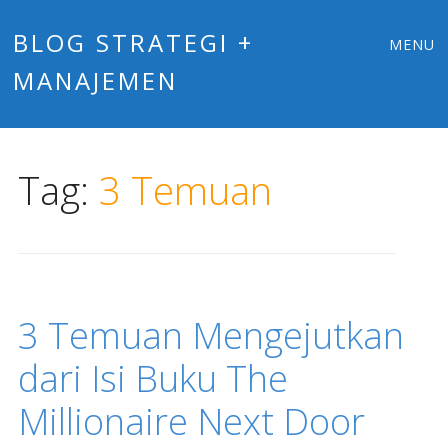
Main
Skip
BLOG STRATEGI +
MENU
to
MANAJEMEN
menu
content
Tag:
3 Temuan
3 Temuan Mengejutkan
dari Isi Buku The
Millionaire Next Door