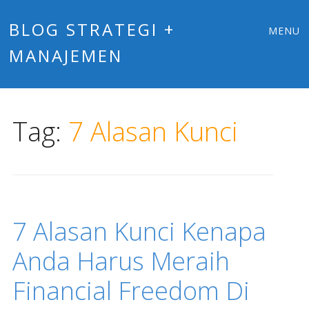
Main
Skip
BLOG STRATEGI +
MENU
to
MANAJEMEN
menu
content
Tag:
7 Alasan Kunci
7 Alasan Kunci Kenapa
Anda Harus Meraih
Financial Freedom Di