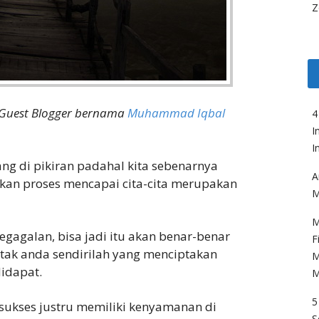
Z
i Guest Blogger bernama
Muhammad Iqbal
4
I
I
ng di pikiran padahal kita sebenarnya
A
nkan proses mencapai cita-cita merupakan
M
M
egagalan, bisa jadi itu akan benar-benar
F
 otak anda sendirilah yang menciptakan
M
didapat.
M
5
sukses justru memiliki kenyamanan di
S