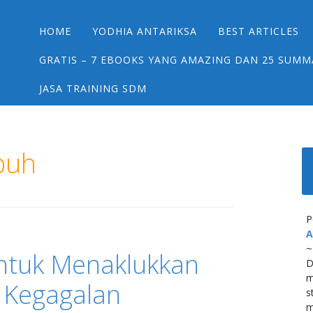
Main menu
Skip
HOME
YODHIA ANTARIKSA
BEST ARTICLES
to
content
GRATIS – 7 EBOOKS YANG AMAZING DAN 25 SUMM
JASA TRAINING SDM
puh
P
A
~
ntuk Menaklukkan
D
m
 Kegagalan
s
m