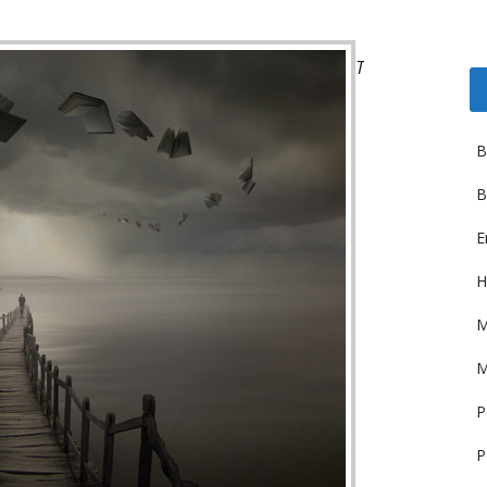
T
B
B
E
H
M
M
P
P