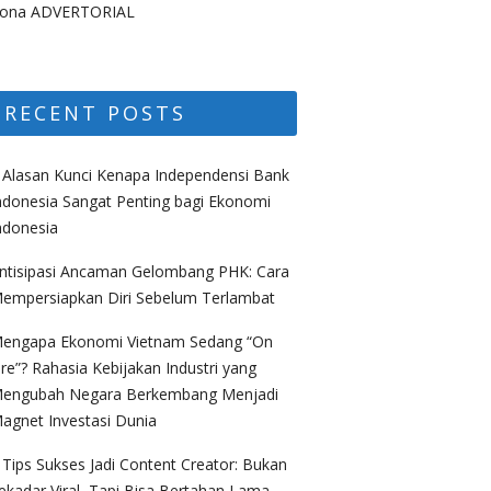
ona ADVERTORIAL
RECENT POSTS
 Alasan Kunci Kenapa Independensi Bank
ndonesia Sangat Penting bagi Ekonomi
ndonesia
ntisipasi Ancaman Gelombang PHK: Cara
empersiapkan Diri Sebelum Terlambat
engapa Ekonomi Vietnam Sedang “On
ire”? Rahasia Kebijakan Industri yang
engubah Negara Berkembang Menjadi
agnet Investasi Dunia
 Tips Sukses Jadi Content Creator: Bukan
ekadar Viral, Tapi Bisa Bertahan Lama