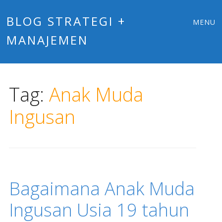
Main
Skip
BLOG STRATEGI +
MENU
to
MANAJEMEN
menu
content
Tag:
Anak Muda
Ingusan
Bagaimana Anak Muda
Ingusan Usia 19 tahun