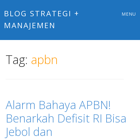
Main
Skip
BLOG STRATEGI +
MENU
to
MANAJEMEN
menu
content
Tag:
apbn
Alarm Bahaya APBN!
Benarkah Defisit RI Bisa
Jebol dan