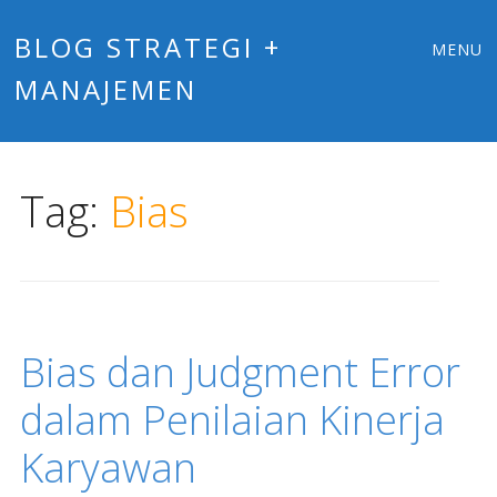
Main
Skip
BLOG STRATEGI +
MENU
to
MANAJEMEN
menu
content
Tag:
Bias
Bias dan Judgment Error
dalam Penilaian Kinerja
Karyawan