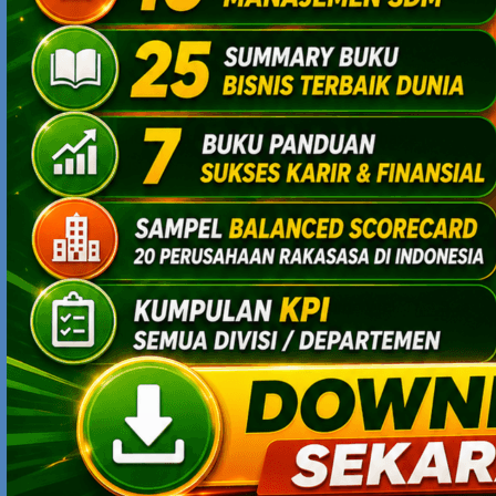
Penting bagi Ekonomi Indonesia
Antisipasi Ancaman Gelombang PHK: Cara Mempersiapkan
Diri Sebelum Terlambat
Mengapa Ekonomi Vietnam Sedang “On Fire”? Rahasia
Kebijakan Industri yang Mengubah Negara Berkembang
Menjadi Magnet Investasi Dunia
5 Tips Sukses Jadi Content Creator: Bukan Sekadar Viral, Tapi
Bisa Bertahan Lama
Cara Dapat Cuan dari Platform X: Bukan Cuma Viral, Tapi Bisa
Jadi Mesin Uang
SEARCH