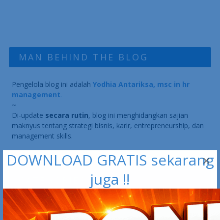
MAN BEHIND THE BLOG
Pengelola blog ini adalah
Yodhia Antariksa, msc in hr
management
.
~
Di-update
secara rutin
, blog ini menghidangkan sajian
maknyus tentang strategi bisnis, karir, entrepreneurship, dan
management skills.
DOWNLOAD GRATIS sekarang
×
juga !!
CATEGORIES
Business STRATEGY