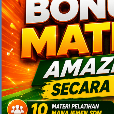
Business VIDEO
EntrepreneurSHIP
Human CAPITAL
Management BOOKS
Management SKILLS
Personal MONEY
Powerpoint PRESENTATION
Zona ADVERTORIAL
RECENT POSTS
4 Alasan Kunci Kenapa Independensi Bank Indonesia Sangat