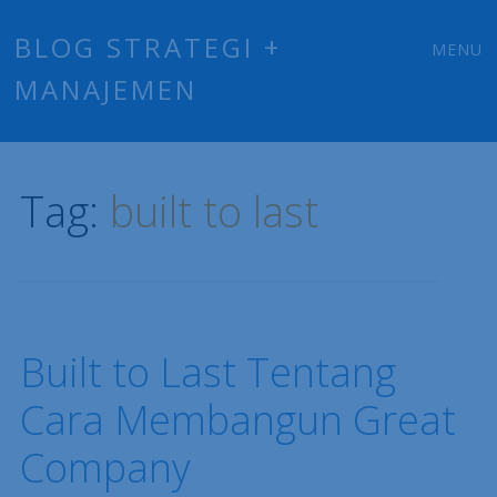
Main
Skip
BLOG STRATEGI +
MENU
to
MANAJEMEN
menu
content
Tag:
built to last
Built to Last Tentang
Cara Membangun Great
Company