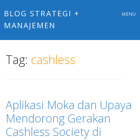
Main
Skip
BLOG STRATEGI +
MENU
to
MANAJEMEN
menu
content
Tag:
cashless
Aplikasi Moka dan Upaya
Mendorong Gerakan
Cashless Society di