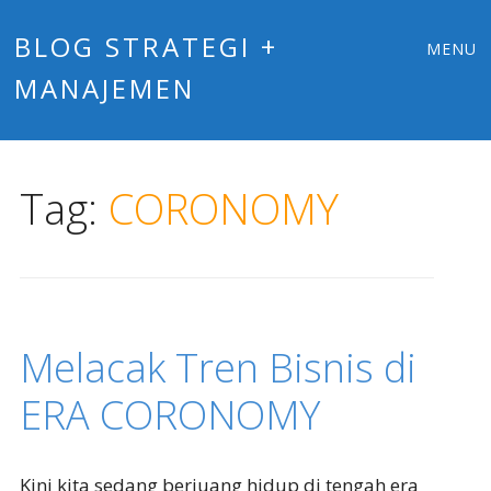
Main
Skip
BLOG STRATEGI +
MENU
to
MANAJEMEN
menu
content
Tag:
CORONOMY
Melacak Tren Bisnis di
ERA CORONOMY
Kini kita sedang berjuang hidup di tengah era