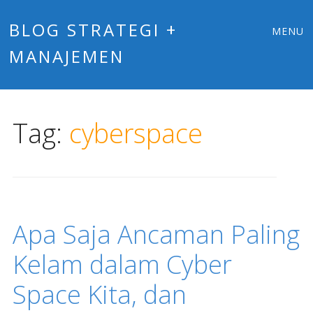
Main
Skip
BLOG STRATEGI +
MENU
to
MANAJEMEN
menu
content
Tag:
cyberspace
Apa Saja Ancaman Paling
Kelam dalam Cyber
Space Kita, dan