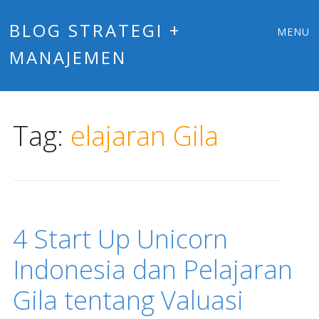
Main
Skip
BLOG STRATEGI +
MENU
to
MANAJEMEN
menu
content
Tag:
elajaran Gila
4 Start Up Unicorn
Indonesia dan Pelajaran
Gila tentang Valuasi