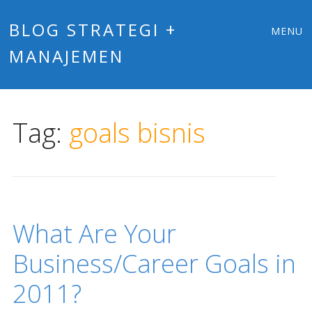
Main
Skip
BLOG STRATEGI +
MENU
to
MANAJEMEN
menu
content
Tag:
goals bisnis
What Are Your
Business/Career Goals in
2011?